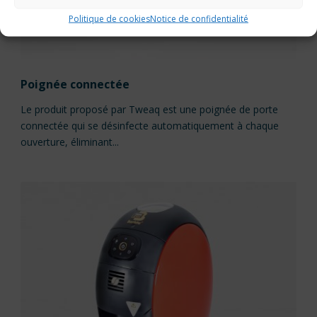
Politique de cookies
Notice de confidentialité
Poignée connectée
Le produit proposé par Tweaq est une poignée de porte
connectée qui se désinfecte automatiquement à chaque
ouverture, éliminant...